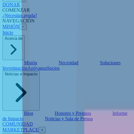
DONAR
COMENZAR
¿Necesitas ayuda?
NAVEGACIÓN
MISIÓN
−
Inicio
Acerca de
Misión
Necesidad
Soluciones
Investigación
Apóyanos
Socios
Noticias e Impacto
Blog
Honores y Premios
Informe
de Impacto
Noticias y Sala de Prensa
COMUNIDAD
MARKETPLACE
+