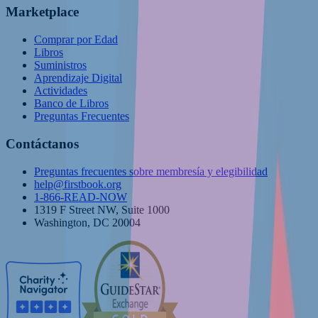
Marketplace
Comprar por Edad
Libros
Suministros
Aprendizaje Digital
Actividades
Banco de Libros
Preguntas Frecuentes
Contáctanos
Preguntas frecuentes sobre membresía y elegibilidad
help@firstbook.org
1-866-READ-NOW
1319 F Street NW, Suite 1000
Washington, DC 20004