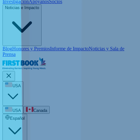
Investigación
Apóyanos
Socios
Noticias e Impacto
Blog
Honores y Premios
Informe de Impacto
Noticias y Sala de
Prensa
USA
USA
Canada
Español