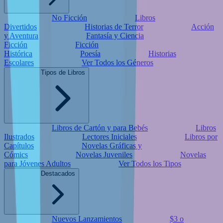
No Ficción
Libros
Divertidos
Historias de Terror
Acción
y Aventura
Fantasía y Ciencia
Ficción
Ficción
Histórica
Poesía
Historias
Escolares
Ver Todos los Géneros
Tipos de Libros
Libros de Cartón y para Bebés
Libros
Ilustrados
Lectores Iniciales
Libros por
Capítulos
Novelas Gráficas y
Cómics
Novelas Juveniles
Novelas
para Jóvenes Adultos
Ver Todos los Tipos
Destacados
Nuevos Lanzamientos
$3 o