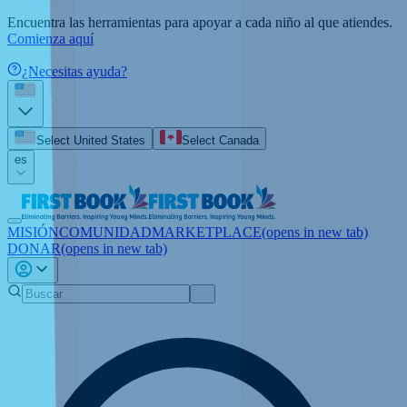
Encuentra las herramientas para apoyar a cada niño al que atiendes.
Comienza aquí
¿Necesitas ayuda?
Select United States
Select Canada
es
MISIÓN
COMUNIDAD
MARKETPLACE
(opens in new tab)
DONAR
(opens in new tab)