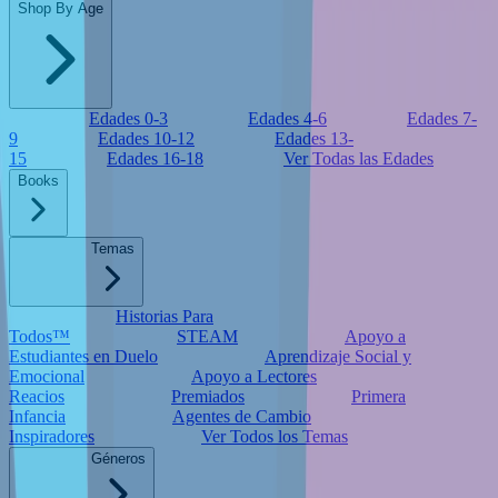
Shop By Age
Edades 0-3
Edades 4-6
Edades 7-
9
Edades 10-12
Edades 13-
15
Edades 16-18
Ver Todas las Edades
Books
Temas
Historias Para
Todos™
STEAM
Apoyo a
Estudiantes en Duelo
Aprendizaje Social y
Emocional
Apoyo a Lectores
Reacios
Premiados
Primera
Infancia
Agentes de Cambio
Inspiradores
Ver Todos los Temas
Géneros