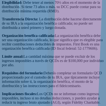
Elegibilidad:
Debe tener al menos 70½ años en el momento de la
distribución. Si tiene 73 años o más, su DCC puede contar para su
distribución mínima requerida (RMD).
Transferencia Directa:
La distribución debe hacerse directamente
de su IRA a la organización benéfica calificada; no puede ser
distribuida a usted primero y luego donada.
Organización benéfica calificada:
La organización benéfica debe
ser una organización calificada, lo que significa que es elegible para
recibir contribuciones deducibles de impuestos. First Book es una
organización benéfica calificada (ID fiscal federal: 52-1779606).
Límite anual:
La cantidad máxima que se puede excluir de los
ingresos imponibles a través de QCDs es de $100,000 por individuo
por año.
Requisitos del formulario:
Deberás completar un formulario QCD
proporcionado por el custodio de tu IRA, que típicamente incluye
información sobre ti, la organización benéfica, el monto de la
distribución y las instrucciones para el fideicomisario.
Implicaciones fiscales:
Los QCDs no se informan como ingresos
imponibles, incluso si no detallas deducciones, y pueden ayudar a
reducir tu ingreso bruto ajustado (AGI), según Fidelity Charitable.