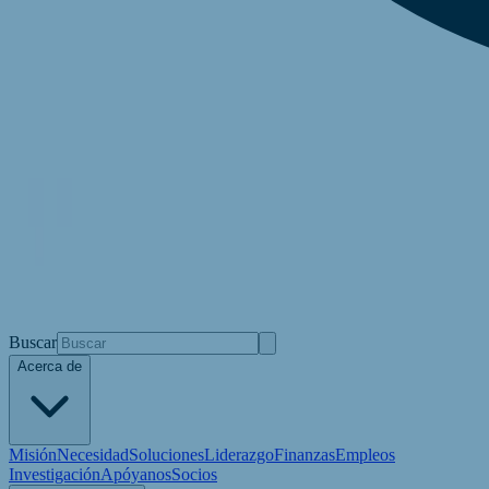
Buscar
Acerca de
Misión
Necesidad
Soluciones
Liderazgo
Finanzas
Empleos
Investigación
Apóyanos
Socios