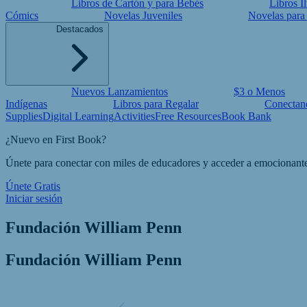
Libros de Cartón y para Bebés
Libros I
Cómics
Novelas Juveniles
Novelas para
Destacados
Nuevos Lanzamientos
$3 o Menos
Indígenas
Libros para Regalar
Conectan
Supplies
Digital Learning
Activities
Free Resources
Book Bank
¿Nuevo en First Book?
Únete para conectar con miles de educadores y acceder a emocionantes 
Únete Gratis
Iniciar sesión
Fundación William Penn
Fundación William Penn