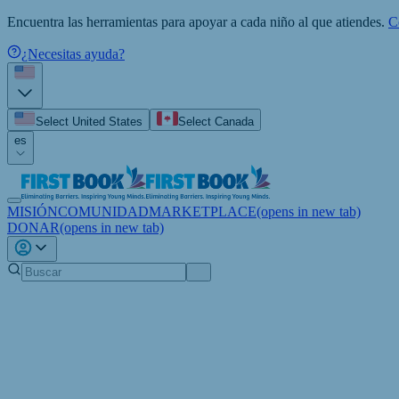
Encuentra las herramientas para apoyar a cada niño al que atiendes.
C
¿Necesitas ayuda?
Select United States
Select Canada
es
MISIÓN
COMUNIDAD
MARKETPLACE
(opens in new tab)
DONAR
(opens in new tab)